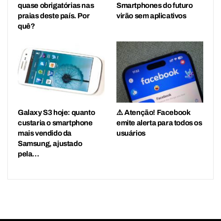
quase obrigatórias nas
Smartphones do futuro
praias deste país. Por
virão sem aplicativos
quê?
Galaxy S3 hoje: quanto
⚠️ Atenção! Facebook
custaria o smartphone
emite alerta para todos os
mais vendido da
usuários
Samsung, ajustado
pela…