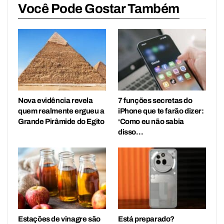
Você Pode Gostar Também
Nova evidência revela
7 funções secretas do
quem realmente ergueu a
iPhone que te farão dizer:
Grande Pirâmide do Egito
‘Como eu não sabia
disso…
Estações de vinagre são
Está preparado?