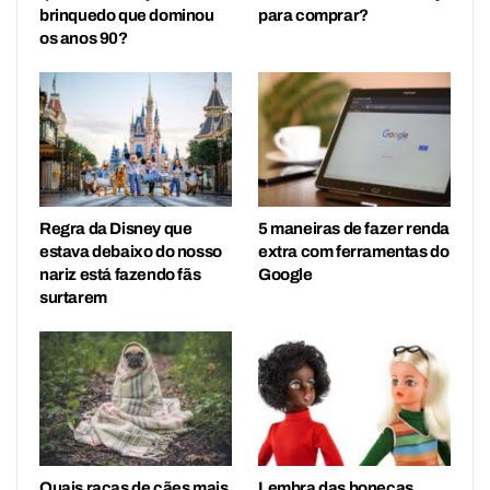
brinquedo que dominou
para comprar?
os anos 90?
Regra da Disney que
5 maneiras de fazer renda
estava debaixo do nosso
extra com ferramentas do
nariz está fazendo fãs
Google
surtarem
Quais raças de cães mais
Lembra das bonecas