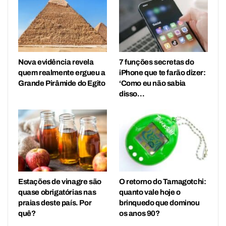
Nova evidência revela
7 funções secretas do
quem realmente ergueu a
iPhone que te farão dizer:
Grande Pirâmide do Egito
‘Como eu não sabia
disso…
Estações de vinagre são
O retorno do Tamagotchi:
quase obrigatórias nas
quanto vale hoje o
praias deste país. Por
brinquedo que dominou
quê?
os anos 90?