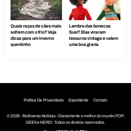
Quais raças de cães mais
Lembra das bonecas
sofrem com o frio? Veja
Susi? Elas viraram
dicas para um inverno
tesouros vintage e valem
quentinho
uma boa grana
Política De Privacidade
Expediente
Contato
© 2026 - Multiverso Notícias - Diariamente o melhor do mundo POP,
GEEK e NERD!. Todos os direitos reservados.