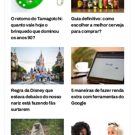
O retorno do Tamagotchi:
Guia definitivo: como
quanto vale hoje o
escolher a melhor cerveja
brinquedo que dominou
para comprar?
os anos 90?
Regra da Disney que
5 maneiras de fazer renda
estava debaixo do nosso
extra com ferramentas do
nariz está fazendo fãs
Google
surtarem