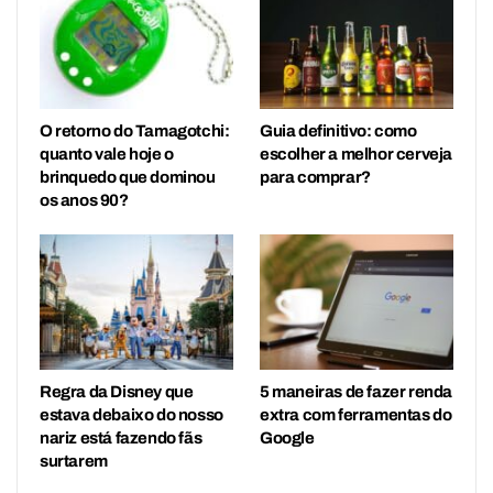
O retorno do Tamagotchi:
Guia definitivo: como
quanto vale hoje o
escolher a melhor cerveja
brinquedo que dominou
para comprar?
os anos 90?
Regra da Disney que
5 maneiras de fazer renda
estava debaixo do nosso
extra com ferramentas do
nariz está fazendo fãs
Google
surtarem