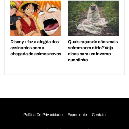
Disney+ faz a alegria dos
Quais raças de cães mais
assinantes com a
sofrem com o frio? Veja
chegada de animes novos
dicas para um inverno
quentinho
Política De Privacidade
Expediente
Contato