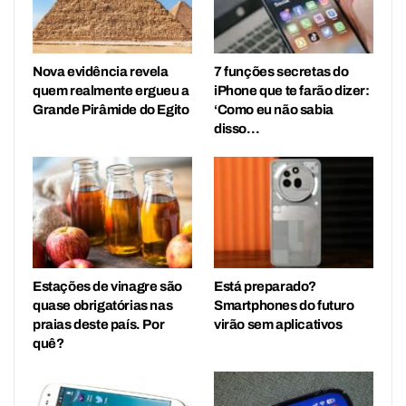
Nova evidência revela
7 funções secretas do
quem realmente ergueu a
iPhone que te farão dizer:
Grande Pirâmide do Egito
‘Como eu não sabia
disso…
Estações de vinagre são
Está preparado?
quase obrigatórias nas
Smartphones do futuro
praias deste país. Por
virão sem aplicativos
quê?