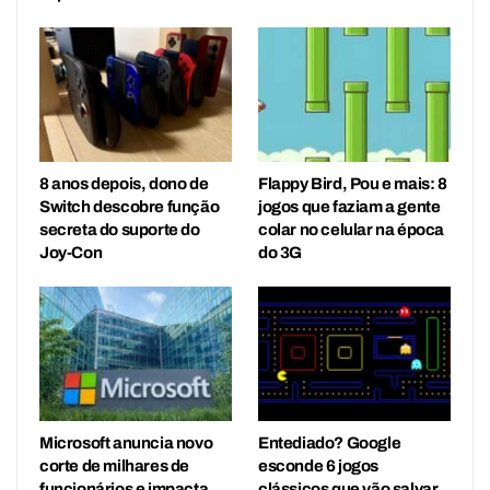
8 anos depois, dono de
Flappy Bird, Pou e mais: 8
Switch descobre função
jogos que faziam a gente
secreta do suporte do
colar no celular na época
Joy-Con
do 3G
Microsoft anuncia novo
Entediado? Google
corte de milhares de
esconde 6 jogos
funcionários e impacta
clássicos que vão salvar