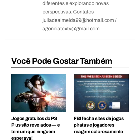
diferentes e explorando novas
perspectivas. Contatos
juliadealmeida99@hotmail.com /
agenciatexty@gmail.com
Você Pode Gostar Também
Jogos gratuitos do PS
FBI fecha sites de jogos
Plus são revelados — e
piratas e jogadores
tem um que ninguém
reagem calorosamente
esperava!