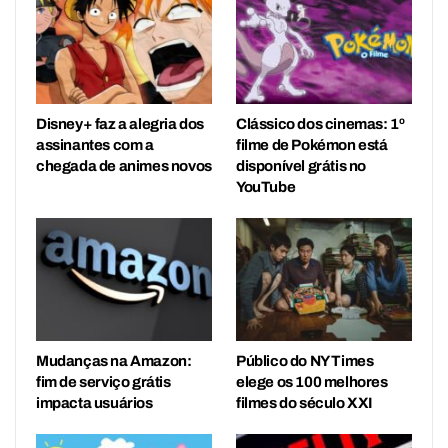
Disney+ faz a alegria dos
Clássico dos cinemas: 1º
assinantes com a
filme de Pokémon está
chegada de animes novos
disponível grátis no
YouTube
Mudanças na Amazon:
Público do NY Times
fim de serviço grátis
elege os 100 melhores
impacta usuários
filmes do século XXI