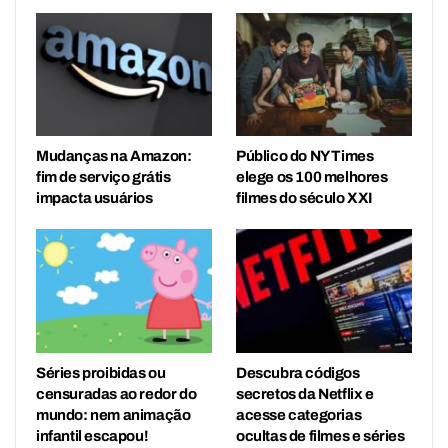
Mudanças na Amazon:
Público do NY Times
fim de serviço grátis
elege os 100 melhores
impacta usuários
filmes do século XXI
Séries proibidas ou
Descubra códigos
censuradas ao redor do
secretos da Netflix e
mundo: nem animação
acesse categorias
infantil escapou!
ocultas de filmes e séries