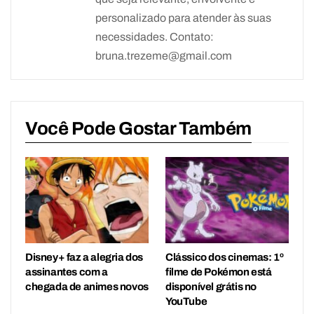
personalizado para atender às suas
necessidades. Contato:
bruna.trezeme@gmail.com
Você Pode Gostar Também
Disney+ faz a alegria dos
Clássico dos cinemas: 1º
assinantes com a
filme de Pokémon está
chegada de animes novos
disponível grátis no
YouTube