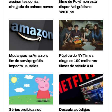
assinantes com a
filme de Pokémon está
chegada de animes novos
disponível grátis no
YouTube
Mudanças na Amazon:
Público do NY Times
fim de serviço grátis
elege os 100 melhores
impacta usuários
filmes do século XXI
Séries proibidas ou
Descubra códigos