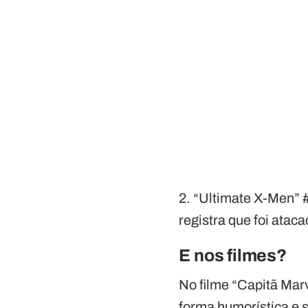
2. “Ultimate X-Men” #
registra que foi atac
E nos filmes?
No filme “Capitã Mar
forma humorística e 