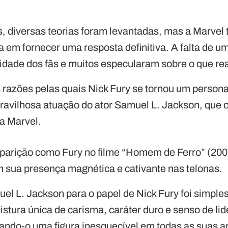
, diversas teorias foram levantadas, mas a Marvel 
 em fornecer uma resposta definitiva. A falta de um
idade dos fãs e muitos especularam sobre o que r
razões pelas quais Nick Fury se tornou um person
aravilhosa atuação do ator Samuel L. Jackson, que 
a Marvel.
parição como Fury no filme “Homem de Ferro” (200
m sua presença magnética e cativante nas telonas.
el L. Jackson para o papel de Nick Fury foi simple
istura única de carisma, caráter duro e senso de li
ndo-o uma figura inesquecível em todas as suas a