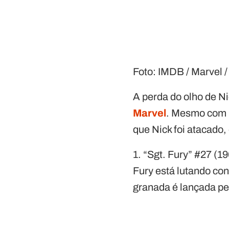
Foto: IMDB / Marvel 
A perda do olho de N
Marvel
. Mesmo com u
que Nick foi atacado
1. “Sgt. Fury” #27 (
Fury está lutando co
granada é lançada pe