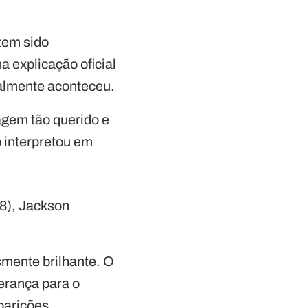
tem sido
a explicação oficial
ealmente aconteceu.
agem tão querido e
o interpretou em
8), Jackson
smente brilhante. O
derança para o
parições.