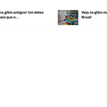
ra gibis antigos! Um deles
Veja os gibis m
mais que o…
Brasil