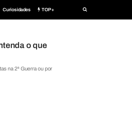
Curiosidades
TOP+
ntenda o que
stas na 2ª Guerra ou por