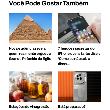
Você Pode Gostar Também
Nova evidência revela
7 funções secretas do
quem realmente ergueu a
iPhone que te farão dizer:
Grande Pirâmide do Egito
‘Como eu não sabia
disso…
Estações de vinagre são
Está preparado?