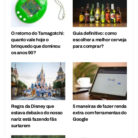
O retorno do Tamagotchi:
Guia definitivo: como
quanto vale hoje o
escolher a melhor cerveja
brinquedo que dominou
para comprar?
os anos 90?
Regra da Disney que
5 maneiras de fazer renda
estava debaixo do nosso
extra com ferramentas do
nariz está fazendo fãs
Google
surtarem