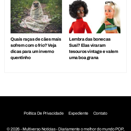
Quais raças de cães mais
Lembra das bonecas
sofrem com o frio? Veja
Susi? Elas viraram
dicas para um inverno
tesouros vintage e valem
quentinho
uma boa grana
Política De Privacidade
Expediente
Contato
© 2026 - Multiverso Notícias - Diariamente o melhor do mundo POP,