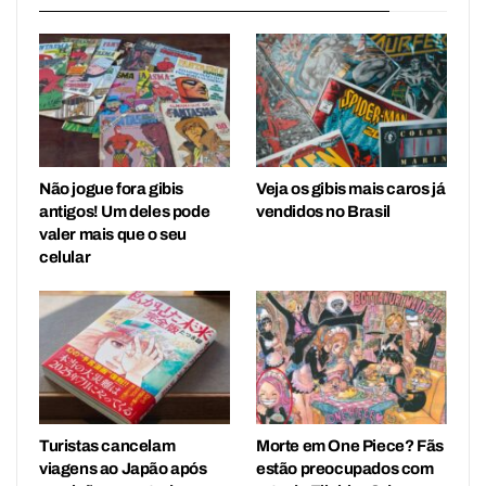
Não jogue fora gibis
Veja os gibis mais caros já
antigos! Um deles pode
vendidos no Brasil
valer mais que o seu
celular
Turistas cancelam
Morte em One Piece? Fãs
viagens ao Japão após
estão preocupados com