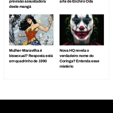
previsão assustadora
arte de Eiichiro Oda
deste mangá
Mulher-Maravilha é
Nova HQ revela o
bissexual? Resposta está
verdadeiro nome do
em quadrinho de 1990
Coringa? Entenda esse
mistério