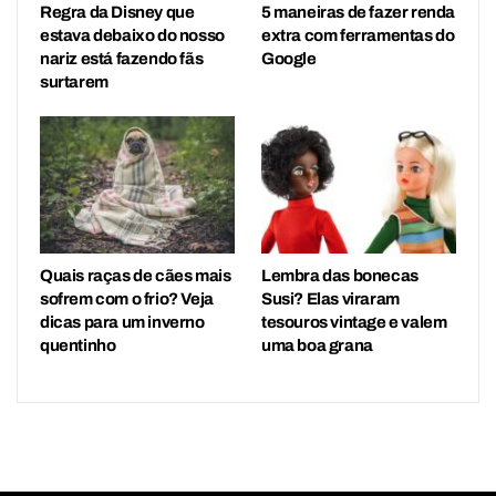
Regra da Disney que
5 maneiras de fazer renda
estava debaixo do nosso
extra com ferramentas do
nariz está fazendo fãs
Google
surtarem
Quais raças de cães mais
Lembra das bonecas
sofrem com o frio? Veja
Susi? Elas viraram
dicas para um inverno
tesouros vintage e valem
quentinho
uma boa grana