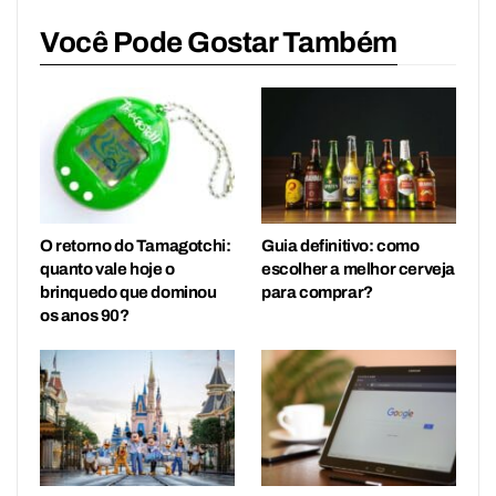
Você Pode Gostar Também
O retorno do Tamagotchi:
Guia definitivo: como
quanto vale hoje o
escolher a melhor cerveja
brinquedo que dominou
para comprar?
os anos 90?