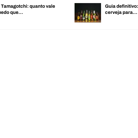
o Tamagotchi: quanto vale
Guia definitiv
quedo que…
cerveja para…