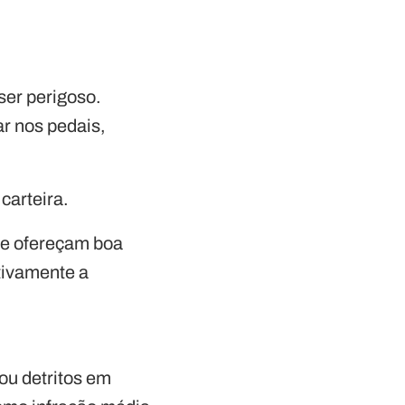
ser perigoso.
r nos pedais,
carteira.
ue ofereçam boa
tivamente a
ou detritos em