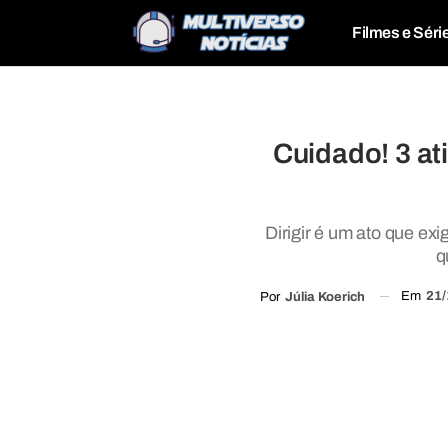
Filmes e Séri
Cuidado! 3 a
Dirigir é um ato que ex
q
Em
21/
Por
Júlia Koerich