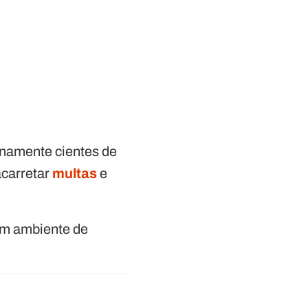
enamente cientes de
acarretar
multas
e
um ambiente de