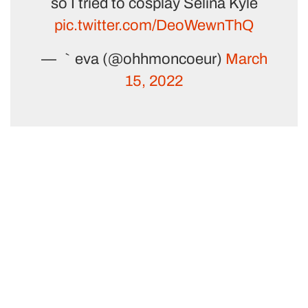
so I tried to cosplay Selina Kyle
pic.twitter.com/DeoWewnThQ
— ｀eva (@ohhmoncoeur)
March
15, 2022