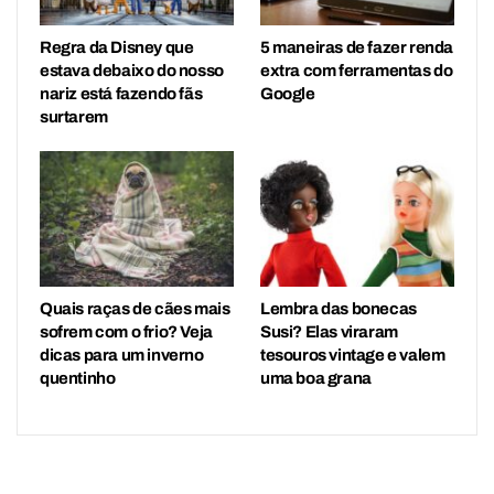
Regra da Disney que
5 maneiras de fazer renda
estava debaixo do nosso
extra com ferramentas do
nariz está fazendo fãs
Google
surtarem
Quais raças de cães mais
Lembra das bonecas
sofrem com o frio? Veja
Susi? Elas viraram
dicas para um inverno
tesouros vintage e valem
quentinho
uma boa grana