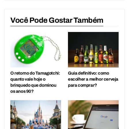
Você Pode Gostar Também
O retorno do Tamagotchi:
Guia definitivo: como
quanto vale hoje o
escolher a melhor cerveja
brinquedo que dominou
para comprar?
os anos 90?