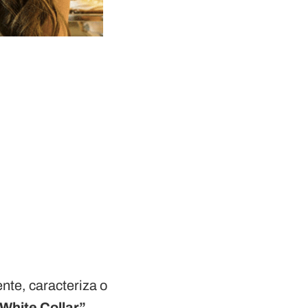
nte, caracteriza o
White Collar”
.