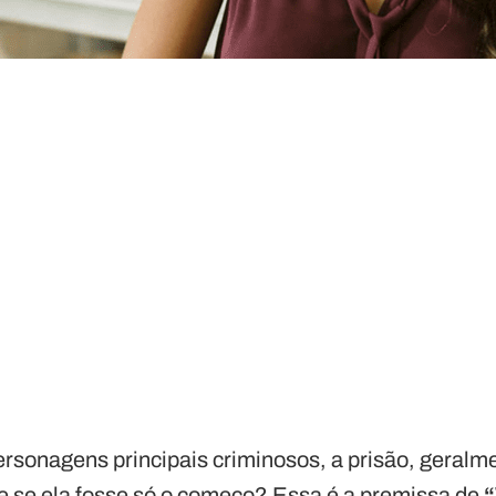
rsonagens principais criminosos, a prisão, geralme
s e se ela fosse só o começo? Essa é a premissa de
“