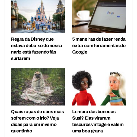
Regra da Disney que
5 maneiras de fazer renda
estava debaixo do nosso
extra com ferramentas do
nariz está fazendo fãs
Google
surtarem
Quais raças de cães mais
Lembra das bonecas
sofrem com o frio? Veja
Susi? Elas viraram
dicas para um inverno
tesouros vintage e valem
quentinho
uma boa grana