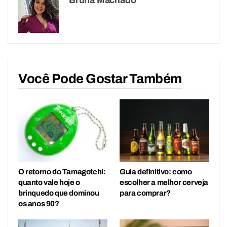
Você Pode Gostar Também
O retorno do Tamagotchi:
Guia definitivo: como
quanto vale hoje o
escolher a melhor cerveja
brinquedo que dominou
para comprar?
os anos 90?