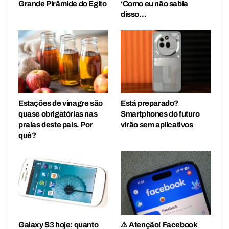
Grande Pirâmide do Egito
‘Como eu não sabia
disso…
Estações de vinagre são
Está preparado?
quase obrigatórias nas
Smartphones do futuro
praias deste país. Por
virão sem aplicativos
quê?
Galaxy S3 hoje: quanto
⚠️ Atenção! Facebook