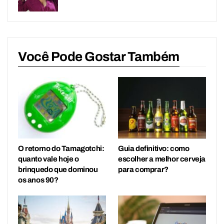
Você Pode Gostar Também
O retorno do Tamagotchi:
Guia definitivo: como
quanto vale hoje o
escolher a melhor cerveja
brinquedo que dominou
para comprar?
os anos 90?