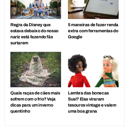
Regra da Disney que
5 maneiras de fazer renda
estava debaixo do nosso
extra com ferramentas do
nariz está fazendo fãs
Google
surtarem
Quais raças de cães mais
Lembra das bonecas
sofrem com o frio? Veja
Susi? Elas viraram
dicas para um inverno
tesouros vintage e valem
quentinho
uma boa grana