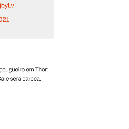
jbyLv
2021
Açougueiro em Thor:
ale será careca.