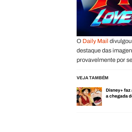
O
Daily Mail
divulgou
destaque das imagens
provavelmente por se
VEJA TAMBÉM
Disney+ faz 
a chegada 