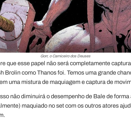
Gorr, o Carniceiro dos Deuses
re que esse papel não será completamente captur
h Brolin como Thanos foi. Temos uma grande chanc
em uma mistura de maquiagem e captura de movim
so não diminuirá o desempenho de Bale de forma a
palmente) maquiado no set com os outros atores aju
m.