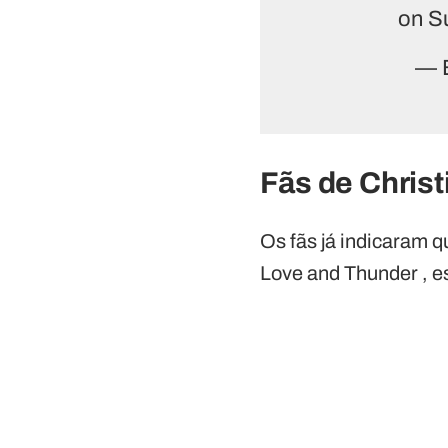
on S
— 
Fãs de Christ
Os fãs já indicaram 
Love and Thunder , e