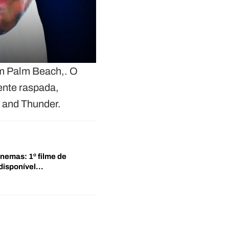
em Palm Beach,. O
ente raspada,
 and Thunder.
inemas: 1º filme de
disponível…