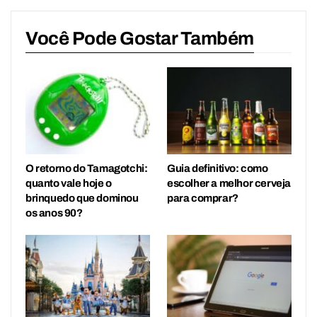
Você Pode Gostar Também
O retorno do Tamagotchi:
Guia definitivo: como
quanto vale hoje o
escolher a melhor cerveja
brinquedo que dominou
para comprar?
os anos 90?