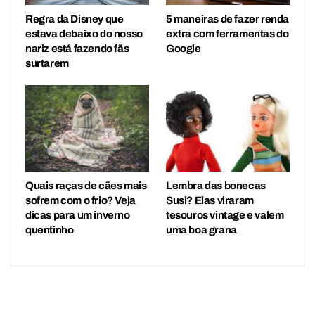
Regra da Disney que
5 maneiras de fazer renda
estava debaixo do nosso
extra com ferramentas do
nariz está fazendo fãs
Google
surtarem
Quais raças de cães mais
Lembra das bonecas
sofrem com o frio? Veja
Susi? Elas viraram
dicas para um inverno
tesouros vintage e valem
quentinho
uma boa grana