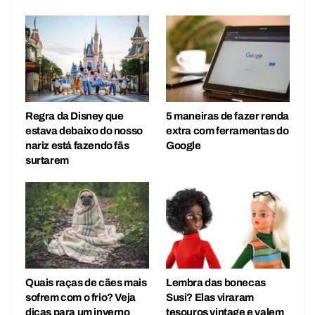
Regra da Disney que
5 maneiras de fazer renda
estava debaixo do nosso
extra com ferramentas do
nariz está fazendo fãs
Google
surtarem
Quais raças de cães mais
Lembra das bonecas
sofrem com o frio? Veja
Susi? Elas viraram
dicas para um inverno
tesouros vintage e valem