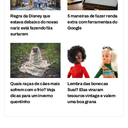
Regra da Disney que
5 maneiras de fazer renda
estava debaixo do nosso
extra com ferramentas do
nariz está fazendo fãs
Google
surtarem
Quais raças de cães mais
Lembra das bonecas
sofrem com o frio? Veja
Susi? Elas viraram
dicas para um inverno
tesouros vintage e valem
quentinho
uma boa grana