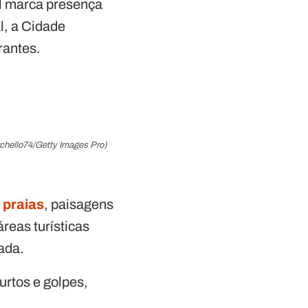
il marca presença
l, a Cidade
rantes.
archello74/Getty Images Pro)
s
praias
, paisagens
reas turísticas
ada.
rtos e golpes,