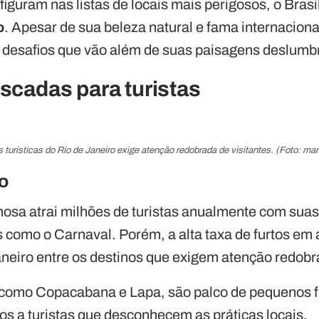
figuram nas listas de locais mais perigosos, o Bras
o
. Apesar de sua beleza natural e fama internaciona
 desafios que vão além de suas paisagens deslumb
iscadas para turistas
s turísticas do Rio de Janeiro exige atenção redobrada de visitantes. (Foto: m
o
osa atrai milhões de turistas anualmente com sua
s como o Carnaval. Porém, a alta taxa de furtos em á
aneiro entre os destinos que exigem atenção redobr
 como Copacabana e Lapa, são palco de pequenos fu
os a turistas que desconhecem as práticas locais.