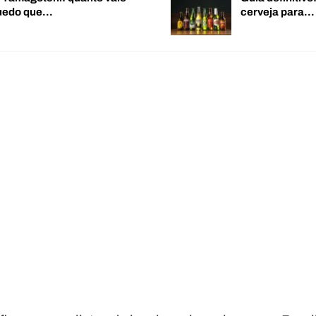
quedo que…
cerveja para…