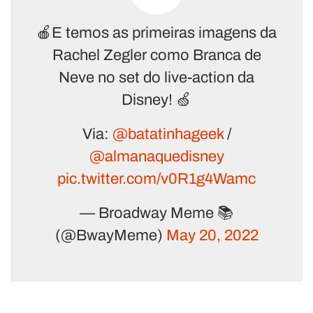
🍎E temos as primeiras imagens da
Rachel Zegler como Branca de
Neve no set do live-action da
Disney! 🍏
Via:
@batatinhageek
/
@almanaquedisney
pic.twitter.com/v0R1g4Wamc
— Broadway Meme 📚
(@BwayMeme)
May 20, 2022