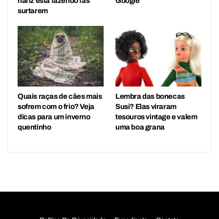
nariz está fazendo fãs
Google
surtarem
Quais raças de cães mais
Lembra das bonecas
sofrem com o frio? Veja
Susi? Elas viraram
dicas para um inverno
tesouros vintage e valem
quentinho
uma boa grana