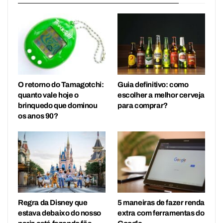
O retorno do Tamagotchi:
Guia definitivo: como
quanto vale hoje o
escolher a melhor cerveja
brinquedo que dominou
para comprar?
os anos 90?
Regra da Disney que
5 maneiras de fazer renda
estava debaixo do nosso
extra com ferramentas do