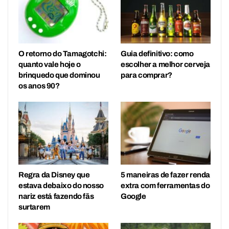
O retorno do Tamagotchi:
Guia definitivo: como
quanto vale hoje o
escolher a melhor cerveja
brinquedo que dominou
para comprar?
os anos 90?
Regra da Disney que
5 maneiras de fazer renda
estava debaixo do nosso
extra com ferramentas do
nariz está fazendo fãs
Google
surtarem