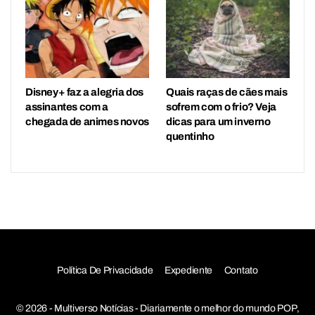
Disney+ faz a alegria dos
Quais raças de cães mais
assinantes com a
sofrem com o frio? Veja
chegada de animes novos
dicas para um inverno
quentinho
Política De Privacidade
Expediente
Contato
© 2026 - Multiverso Notícias - Diariamente o melhor do mundo POP,