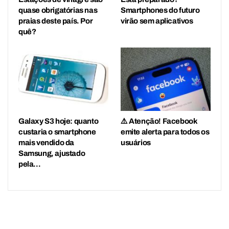
quase obrigatórias nas
Smartphones do futuro
praias deste país. Por
virão sem aplicativos
quê?
Galaxy S3 hoje: quanto
⚠️ Atenção! Facebook
custaria o smartphone
emite alerta para todos os
mais vendido da
usuários
Samsung, ajustado
pela…