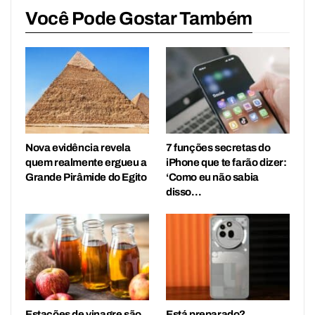
Você Pode Gostar Também
Nova evidência revela
7 funções secretas do
quem realmente ergueu a
iPhone que te farão dizer:
Grande Pirâmide do Egito
‘Como eu não sabia
disso…
Estações de vinagre são
Está preparado?