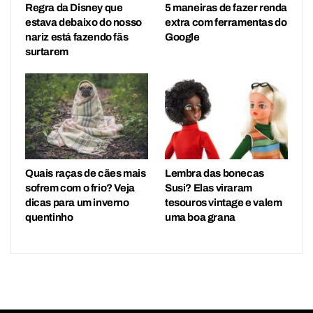
Regra da Disney que
5 maneiras de fazer renda
estava debaixo do nosso
extra com ferramentas do
nariz está fazendo fãs
Google
surtarem
Quais raças de cães mais
Lembra das bonecas
sofrem com o frio? Veja
Susi? Elas viraram
dicas para um inverno
tesouros vintage e valem
quentinho
uma boa grana