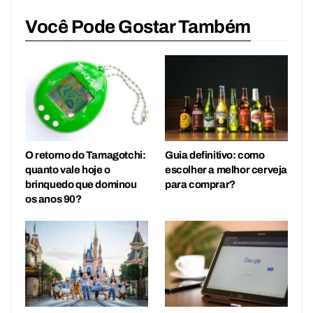
Você Pode Gostar Também
O retorno do Tamagotchi:
Guia definitivo: como
quanto vale hoje o
escolher a melhor cerveja
brinquedo que dominou
para comprar?
os anos 90?