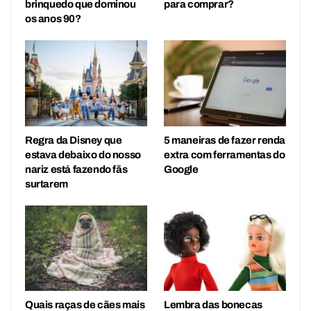
brinquedo que dominou
para comprar?
os anos 90?
Regra da Disney que
5 maneiras de fazer renda
estava debaixo do nosso
extra com ferramentas do
nariz está fazendo fãs
Google
surtarem
Quais raças de cães mais
Lembra das bonecas