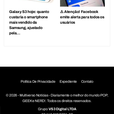
Galaxy S3 hoje: quanto
⚠️ Atenção! Facebook
custaria o smartphone
emite alerta para todos os
mais vendido da
usuários
Samsung, ajustado
pela…
Política De Privacidade
Expediente
Contato
© 2026 - Multiverso Notícias - Diariamente o melhor do mundo POP,
GEEK e NERD!. Todos os direitos reservados.
Grupo
VS3 Digital LTDA