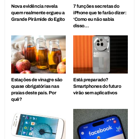
Nova evidência revela
7 funções secretas do
quem realmente ergueu a
iPhone que te farão dizer:
Grande Pirâmide do Egito
‘Como eu não sabia
disso…
Estações de vinagre são
Está preparado?
quase obrigatórias nas
Smartphones do futuro
praias deste país. Por
virão sem aplicativos
quê?