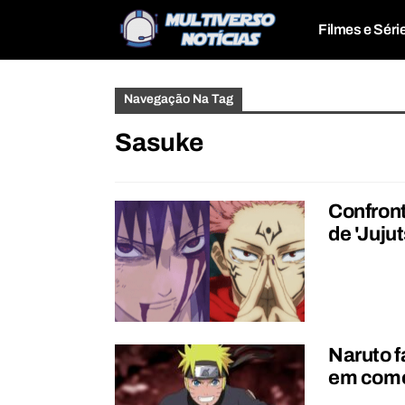
Filmes e Séri
Navegação Na Tag
Sasuke
Confront
de 'Juju
Naruto f
em come