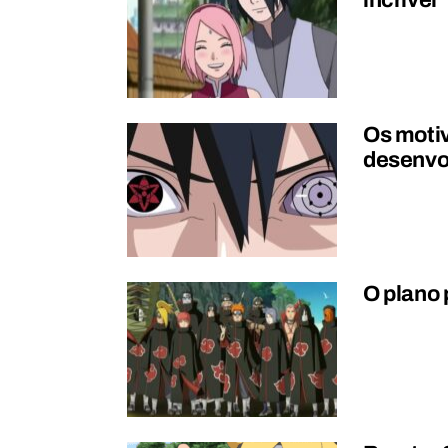
incrível
Os moti
desenvo
O plano 