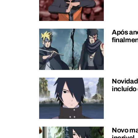
Após ano
finalme
Novidade
incluído
Novo ma