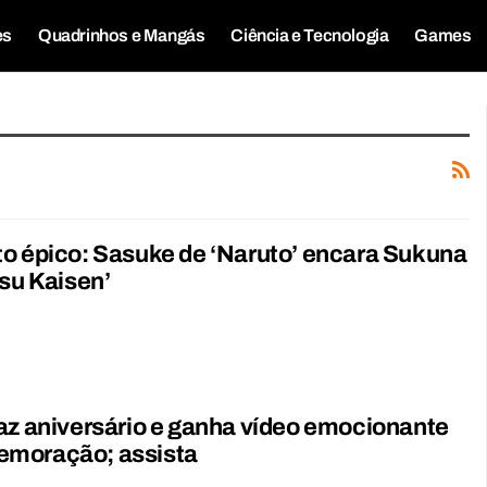
es
Quadrinhos e Mangás
Ciência e Tecnologia
Games
o épico: Sasuke de ‘Naruto’ encara Sukuna
tsu Kaisen’
az aniversário e ganha vídeo emocionante
moração; assista