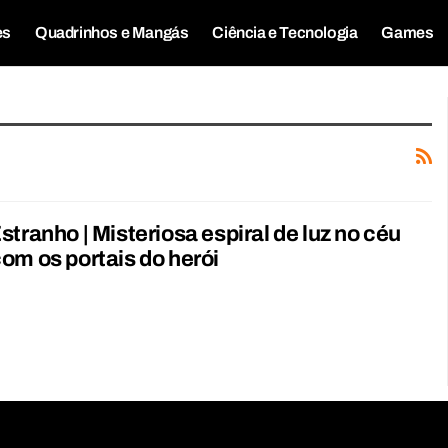
es
Quadrinhos e Mangás
Ciência e Tecnologia
Games
stranho | Misteriosa espiral de luz no céu
om os portais do herói