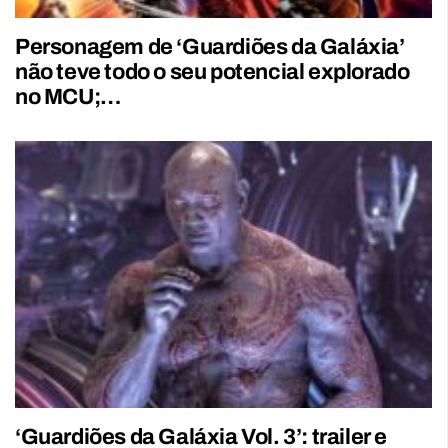
Personagem de ‘Guardiões da Galáxia’
não teve todo o seu potencial explorado
no MCU;…
‘Guardiões da Galáxia Vol. 3’: trailer e