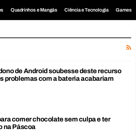
es
Quadrinhos e Mangás
Ciência e Tecnologia
Games
dono de Android soubesse deste recurso
os problemas com a bateria acabariam
para comer chocolate sem culpa e ter
io na Páscoa