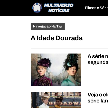
Filmes e Séri
Navegação Na Tag
A Idade Dourada
A série 
segunda
Veja o e
série l