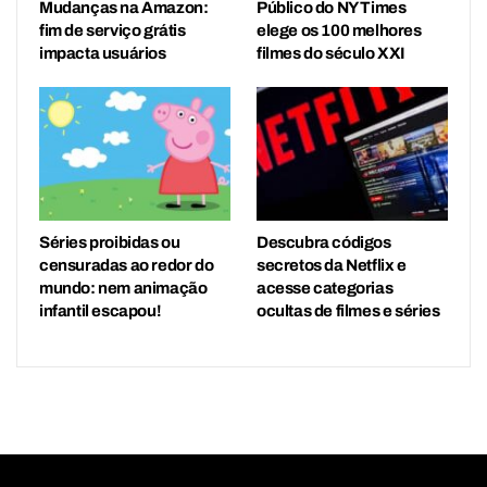
Mudanças na Amazon:
Público do NY Times
fim de serviço grátis
elege os 100 melhores
impacta usuários
filmes do século XXI
Séries proibidas ou
Descubra códigos
censuradas ao redor do
secretos da Netflix e
mundo: nem animação
acesse categorias
infantil escapou!
ocultas de filmes e séries