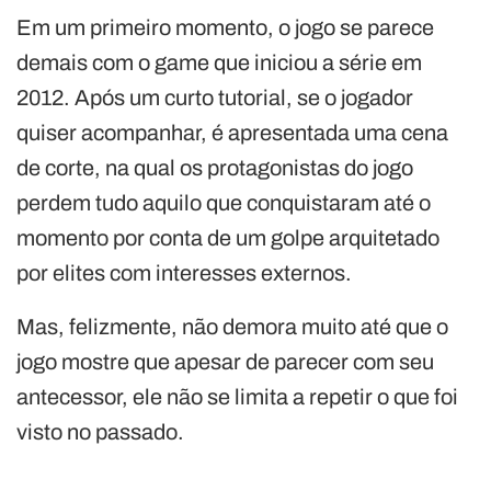
Em um primeiro momento, o jogo se parece
demais com o game que iniciou a série em
2012. Após um curto tutorial, se o jogador
quiser acompanhar, é apresentada uma cena
de corte, na qual os protagonistas do jogo
perdem tudo aquilo que conquistaram até o
momento por conta de um golpe arquitetado
por elites com interesses externos.
Mas, felizmente, não demora muito até que o
jogo mostre que apesar de parecer com seu
antecessor, ele não se limita a repetir o que foi
visto no passado.