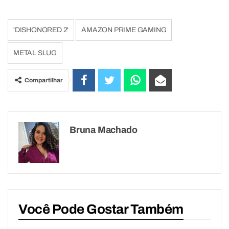
'DISHONORED 2'
AMAZON PRIME GAMING
METAL SLUG
Compartilhar
Bruna Machado
Você Pode Gostar Também