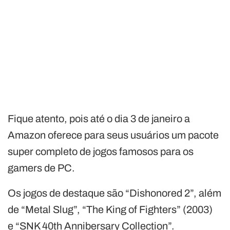
Fique atento, pois até o dia 3 de janeiro a
Amazon oferece para seus usuários um pacote
super completo de jogos famosos para os
gamers de PC.
Os jogos de destaque são “Dishonored 2”, além
de “Metal Slug”, “The King of Fighters” (2003)
e “SNK 40th Annibersary Collection”.