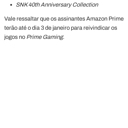
SNK 40th Anniversary Collection
Vale ressaltar que os assinantes Amazon Prime
terão até o dia 3 de janeiro para reivindicar os
jogos no
Prime Gaming
.