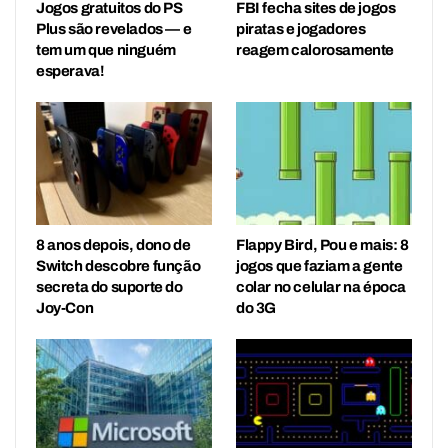
Jogos gratuitos do PS
FBI fecha sites de jogos
Plus são revelados — e
piratas e jogadores
tem um que ninguém
reagem calorosamente
esperava!
8 anos depois, dono de
Flappy Bird, Pou e mais: 8
Switch descobre função
jogos que faziam a gente
secreta do suporte do
colar no celular na época
Joy-Con
do 3G