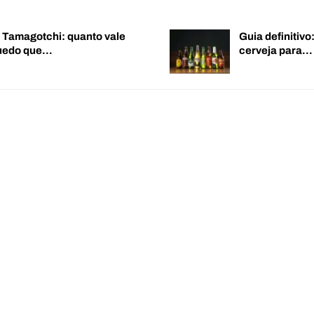
o Tamagotchi: quanto vale
Guia definitiv
quedo que…
cerveja para…