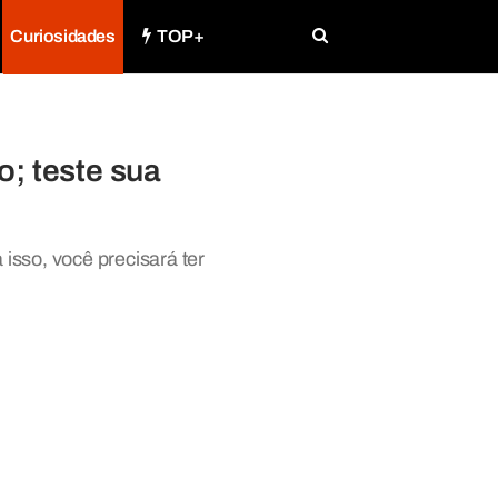
Curiosidades
TOP+
; teste sua
isso, você precisará ter