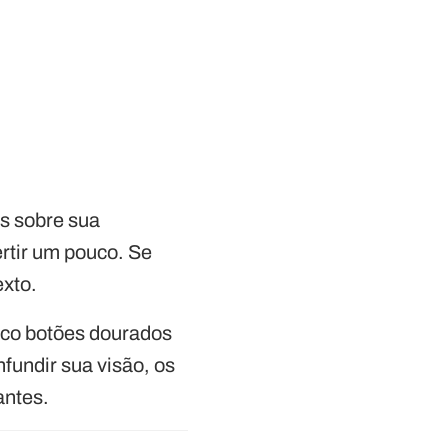
is sobre sua
ertir um pouco. Se
xto.
inco botões dourados
fundir sua visão, os
antes.