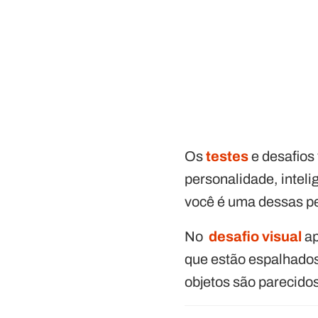
Os
testes
e desafios
personalidade, inteli
você é uma dessas pe
No
desafio visual
ap
que estão espalhados 
objetos são parecido