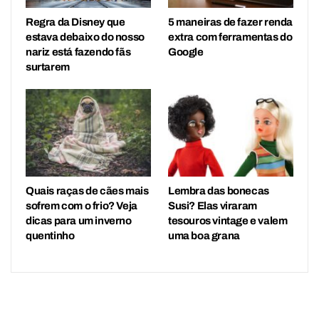
Regra da Disney que
5 maneiras de fazer renda
estava debaixo do nosso
extra com ferramentas do
nariz está fazendo fãs
Google
surtarem
Quais raças de cães mais
Lembra das bonecas
sofrem com o frio? Veja
Susi? Elas viraram
dicas para um inverno
tesouros vintage e valem
quentinho
uma boa grana