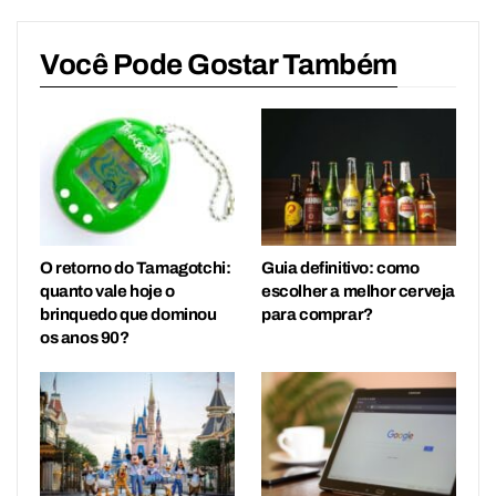
Você Pode Gostar Também
O retorno do Tamagotchi:
Guia definitivo: como
quanto vale hoje o
escolher a melhor cerveja
brinquedo que dominou
para comprar?
os anos 90?