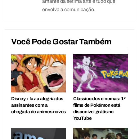
amante da sétima arte e tudo que
envolva a comunicação.
Você Pode Gostar Também
Disney+ faz a alegria dos
Clássico dos cinemas: 1º
assinantes com a
filme de Pokémon está
chegada de animes novos
disponível grátis no
YouTube