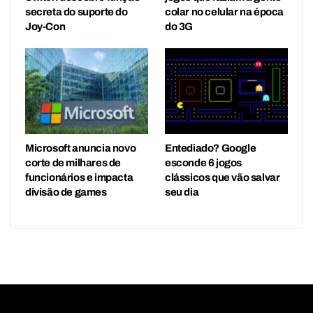
secreta do suporte do
colar no celular na época
Joy-Con
do 3G
Microsoft anuncia novo
Entediado? Google
corte de milhares de
esconde 6 jogos
funcionários e impacta
clássicos que vão salvar
divisão de games
seu dia