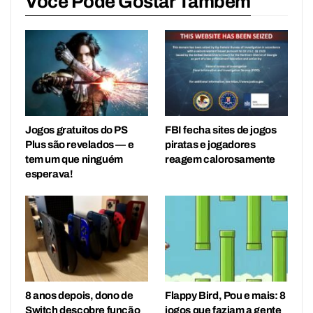
Você Pode Gostar Também
Jogos gratuitos do PS
FBI fecha sites de jogos
Plus são revelados — e
piratas e jogadores
tem um que ninguém
reagem calorosamente
esperava!
8 anos depois, dono de
Flappy Bird, Pou e mais: 8
Switch descobre função
jogos que faziam a gente