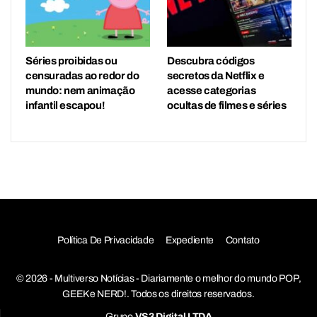
Séries proibidas ou
Descubra códigos
censuradas ao redor do
secretos da Netflix e
mundo: nem animação
acesse categorias
infantil escapou!
ocultas de filmes e séries
Política De Privacidade
Expediente
Contato
© 2026 - Multiverso Notícias - Diariamente o melhor do mundo POP,
GEEK e NERD!. Todos os direitos reservados.
Grupo
VS3 Digital LTDA