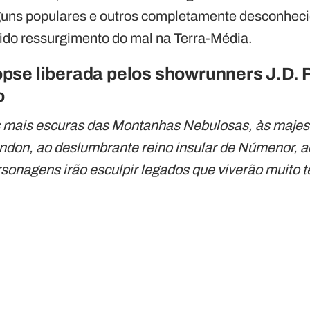
alguns populares e outros completamente desconhe
ido ressurgimento do mal na Terra-Média.
opse liberada pelos showrunners J.D. 
o
 mais escuras das Montanhas Nebulosas, às majest
 Lindon, ao deslumbrante reino insular de Númenor, 
rsonagens irão esculpir legados que viverão muito 