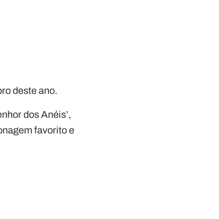
bro deste ano.
enhor dos Anéis’,
onagem favorito e