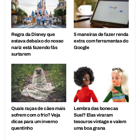
Regra da Disney que
5 maneiras de fazer renda
estava debaixo do nosso
extra com ferramentas do
nariz está fazendo fãs
Google
surtarem
Quais raças de cães mais
Lembra das bonecas
sofrem com o frio? Veja
Susi? Elas viraram
dicas para um inverno
tesouros vintage e valem
quentinho
uma boa grana