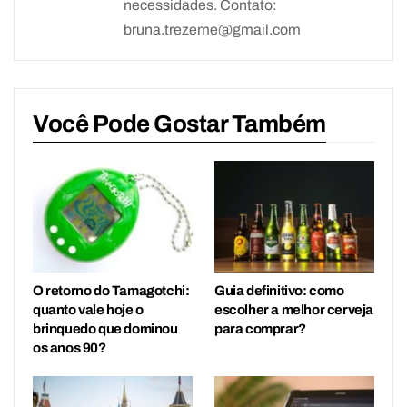
necessidades. Contato:
bruna.trezeme@gmail.com
Você Pode Gostar Também
O retorno do Tamagotchi:
Guia definitivo: como
quanto vale hoje o
escolher a melhor cerveja
brinquedo que dominou
para comprar?
os anos 90?