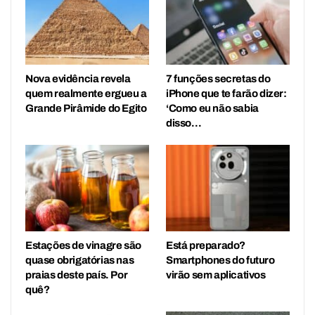
Nova evidência revela
7 funções secretas do
quem realmente ergueu a
iPhone que te farão dizer:
Grande Pirâmide do Egito
‘Como eu não sabia
disso…
Estações de vinagre são
Está preparado?
quase obrigatórias nas
Smartphones do futuro
praias deste país. Por
virão sem aplicativos
quê?