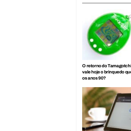
O retorno do Tamagotchi
vale hoje o brinquedo q
os anos 90?