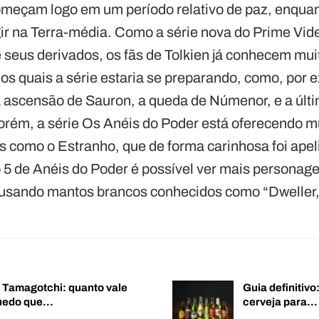
meçam logo em um período relativo de paz, enquan
r na Terra-média. Como a série nova do Prime Vid
 seus derivados, os fãs de Tolkien já conhecem muit
os quais a série estaria se preparando, como, por 
a ascensão de Sauron, a queda de Númenor, e a últi
orém, a série Os Anéis do Poder está oferecendo m
s como o Estranho, que de forma carinhosa foi ap
 5 de Anéis do Poder é possível ver mais personag
s usando mantos brancos conhecidos como “Dweller
o Tamagotchi: quanto vale
Guia definitiv
quedo que…
cerveja para…