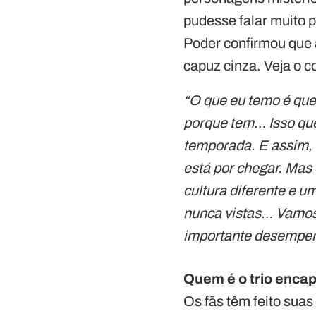
pudesse falar muito p
Poder confirmou que a
capuz cinza. Veja o c
“O que eu temo é que
porque tem… Isso que
temporada. E assim, 
está por chegar. Ma
cultura diferente e 
nunca vistas… Vamos 
importante desempenh
Quem é o trio enca
Os fãs têm feito sua