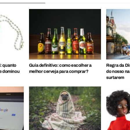
: quanto
Guia definitivo: como escolher a
Regra da Di
ue dominou
melhor cerveja para comprar?
do nosso nar
surtarem